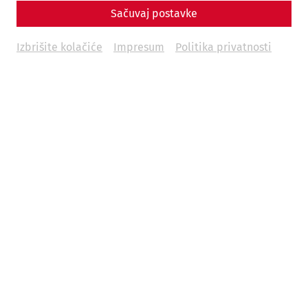
Sačuvaj postavke
Izbrišite kolačiće
Impresum
Politika privatnosti
Weitere Termine
Unfortunately, there are no upcoming
events.
You can find more events in our overview page.
Program i ulaznice