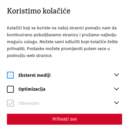
Otvoreno od 09:00
BS
Koristimo kolačiće
Kolačići koji se koriste na našoj stranici pomažu nam da
kontinuirano poboljšavamo stranicu i pružamo najbolju
moguću uslugu. Možete sami odlučiti koje kolačiće želite
prihvatiti. Postavke možete promijeniti putem veze u
Home
Heilpflanzenworkshop
podnožju web stranice.
Eksterni mediji
Optimizacija
Obavezno
Heilpflanzenworkshop
Prihvati sve