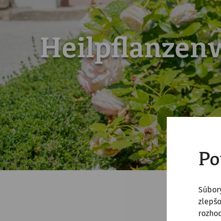
Heilpflanzen
Po
Súbor
zlepšo
rozhod