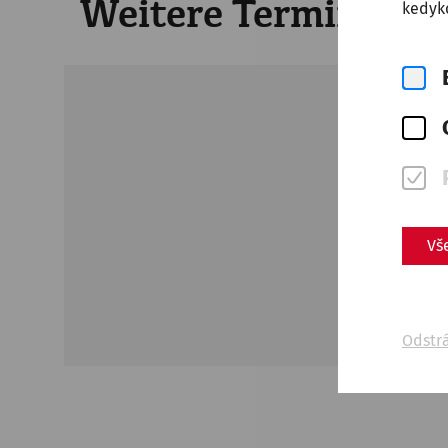
Weitere Termine
kedyko
Unfor
Vš
Odstr