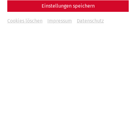
Einstellungen speichern
Cookies löschen
Impressum
Datenschutz
Weitere Termine
Unfortunately, there are no upcoming
events.
You can find more events in our overview page.
Tickets