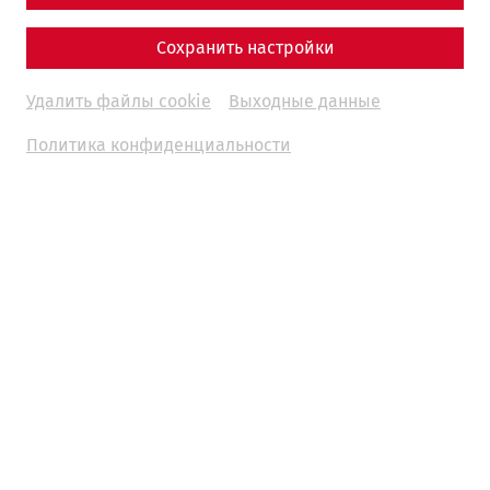
NEUES AUS CARNUNTUM. Ein Siedlungsbefund vor der
östlichen Stadtmauer von Carnuntum
Сохранить настройки
Andreas Konecny
Удалить файлы cookie
Выходные данные
Политика конфиденциальности
NEUES ZUM RÖMISCHEN GRÄBERFELD CARNUNTUM
„BERNSTEINSTRASSE“
Roman Igl
DIE RÖMERSTADT AUGUSTA RAURICA
Vortrag von Daniel Suter
DAS JAHR 2018 IN CARNUNTUM
Vortrag von Eduard Pollhammer und Markus Wachter