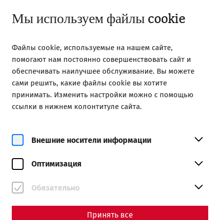
Закрыто
RU
Мы используем файлы cookie
Файлы cookie, используемые на нашем сайте,
помогают нам постоянно совершенствовать сайт и
обеспечивать наилучшее обслуживание. Вы можете
сами решить, какие файлы cookie вы хотите
Home
Roman City of Carnuntum
принимать. Изменить настройки можно с помощью
Online exhibition: Between ruins and reconstruction
ссылки в нижнем колонтитуле сайта.
Between ruins and
reconstruction – The Roman
Внешние носители информации
city reflected in Lower
Оптимизация
Austria's post-war history
Обязательно
Принять все