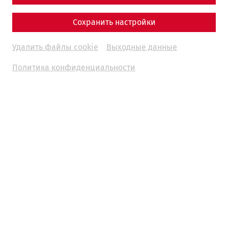
Сохранить настройки
Удалить файлы cookie
Выходные данные
Политика конфиденциальности
The year 2025 marks the anniversary of significant events
in the history of Lower Austria, which also play a central
role in archaeological research and our cultural memory.
Under the theme
Remembering for the Future
, we not
only want to commemorate the past, but also emphasize
its significance for the present and future. This year, we
look back on formative turning points that have