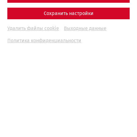
Сохранить настройки
Удалить файлы cookie
Выходные данные
Политика конфиденциальности
2026 is a special year in Carnuntum. The Roman city is
turning 30. Founded on June 9, 1996, as the “Carnuntum
Archaeological Park,” what was once a loose collection of
archaeological landscapes, an excavation museum, a
collection depot, and an open-air museum site has
evolved into one of the most modern and impressive
archaeological experience centers, welcoming over 5
million visitors in the past 30 years. A major part of this
success is due to the globally unique, fully reconstructed