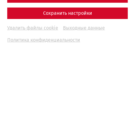
Сохранить настройки
Удалить файлы cookie
Выходные данные
Политика конфиденциальности
Since 2014, the Roman town of Carnuntum has had its
own gladiator troupe. But who are these young men and
women? It’s best if they introduce themselves
We are the “Ferocis Apri” gladiator combat group of the
Roman town of Carnuntum. Since the spectacular
discovery of the gladiator school in 2011, there has been a
special focus on the phenomenon of gladiatorial combat,
from which this living history group emerged in 2014.