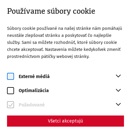
Otvorené do 18:00
SK
Používame súbory cookie
Súbory cookie používané na našej stránke nám pomáhajú
neustále zlepšovať stránku a poskytovať čo najlepšie
služby. Sami sa môžete rozhodnúť, ktoré súbory cookie
chcete akceptovať. Nastavenia môžete kedykoľvek zmeniť
Home
Magazine
prostredníctvom pätičky webovej stránky.
Shields for Rome's legions: the Fabrica Scutaria of
Carnuntum
Externé médiá
Science
Shields for Rome's legions:
Optimalizácia
the Fabrica Scutaria of
Požadované
Carnuntum
Všetci akceptujú
By Nisa Iduna Kirchengast - Editors: Daniel Kunc,
Thomas Mauerhofer