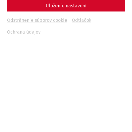
Uloženie nastavení
Late antiquity
Military
crafts
PeopleofCarnuntum
Odstránenie súborov cookie
Odtlačok
Ochrana údajov
Nothing worked in the Roman army without the shield - it