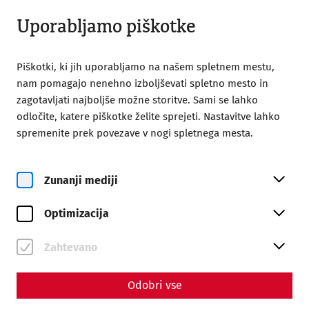
Zaprto
SL
Uporabljamo piškotke
Piškotki, ki jih uporabljamo na našem spletnem mestu,
nam pomagajo nenehno izboljševati spletno mesto in
zagotavljati najboljše možne storitve. Sami se lahko
odločite, katere piškotke želite sprejeti. Nastavitve lahko
Home
Magazine
spremenite prek povezave v nogi spletnega mesta.
Magazine
Zunanji mediji
Vse
Science
Videos
Optimizacija
Vse #Teme
Zahtevano
Odobri vse