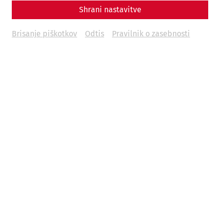
Shrani nastavitve
Brisanje piškotkov
Odtis
Pravilnik o zasebnosti
Videos
Videocast – Episode 13: Lucius' House
archaeology
research
Videocast