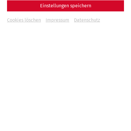
Einstellungen speichern
Cookies löschen
Impressum
Datenschutz
Science
Shields for Rome's legions: the
Fabrica Scutaria of Carnuntum
Late antiquity
Military
PeopleofCarnuntum
crafts