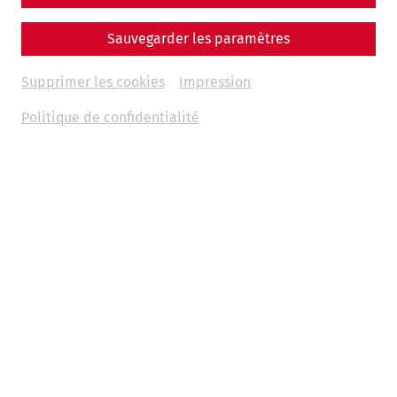
Sauvegarder les paramètres
Supprimer les cookies
Impression
Politique de confidentialité
Science
Shields for Rome's legions: the
Fabrica Scutaria of Carnuntum
Late antiquity
Military
PeopleofCarnuntum
crafts