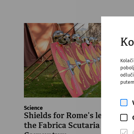
Ko
Kolači
pobol
odluči
putem
Science
Shields for Rome's legions:
the Fabrica Scutaria of