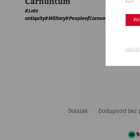
Carnuntum
Late
antiquity
Military
PeopleofCarnuntum
crafts
Pr
Izbriš
Dolazak
Dostupnost bez 