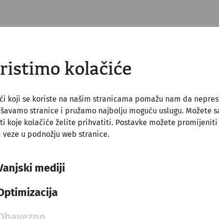
ristimo kolačiće
ći koji se koriste na našim stranicama pomažu nam da nepre
jšavamo stranice i pružamo najbolju moguću uslugu. Možete 
ti koje kolačiće želite prihvatiti. Postavke možete promijeniti
 veze u podnožju web stranice.
Vanjski mediji
Optimizacija
Science
Life at the frontier -
Obavezno