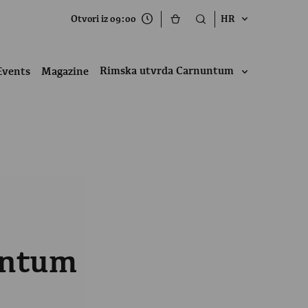
Otvori iz 09:00
HR
Rimska utvrda Carnuntum
Events
Magazine
untum