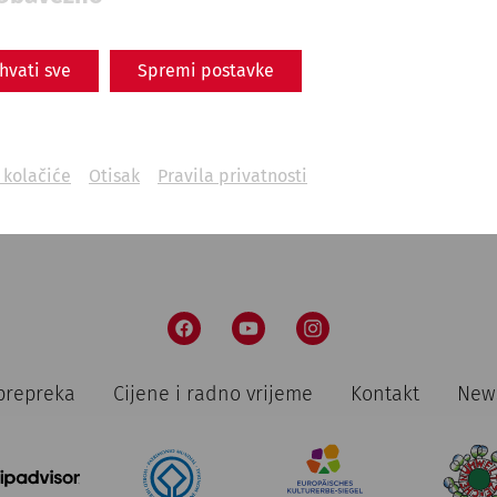
Carnuntum as a cultural hub
Everyday
ihvati sve
Spremi postavke
life
Military
PeopleofCarnuntum
limes
i kolačiće
Otisak
Pravila privatnosti
prepreka
Cijene i radno vrijeme
Kontakt
News