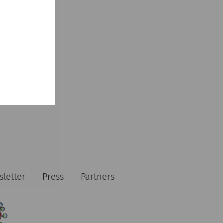
letter
Press
Partners