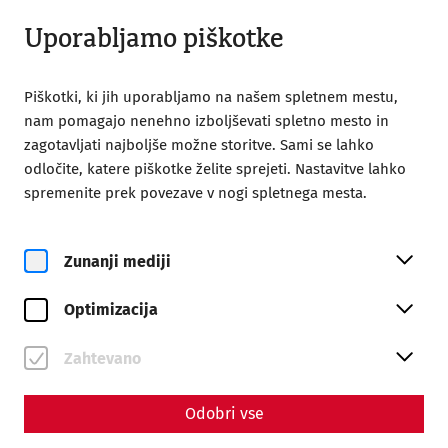
Odprto od 09:00
SL
Uporabljamo piškotke
Piškotki, ki jih uporabljamo na našem spletnem mestu,
nam pomagajo nenehno izboljševati spletno mesto in
zagotavljati najboljše možne storitve. Sami se lahko
odločite, katere piškotke želite sprejeti. Nastavitve lahko
Home
Society of Friends of Carnuntum
spremenite prek povezave v nogi spletnega mesta.
Publications
Yearbook 2021
Carnuntum Jahrbuch 2021
Zunanji mediji
Optimizacija
ISBN 978-3-7001-9311-1
ISSN 1025-2320
Zahtevano
145 Seiten + LXI Seiten mit 61 Tafeln
Odobri vse