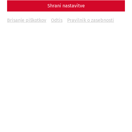
Beiträge
Shrani nastavitve
Militärstrategische Überlegungen zur Konzeption der
Brisanje piškotkov
Odtis
Pravilnik o zasebnosti
römischen Wachturmkette in Noricum. Eine Fallstudie aus
der Umgebung von Melk an der Donau und ein neues Indiz
für eine dortige Militärposition in der Antike
Harald Lehenbauer
Eine angebliche Zahnprothese und ein Zahnmodell vom
rätischen Limes und aus Carnuntum
Andreas Eder
Ausgrabungen und Funde