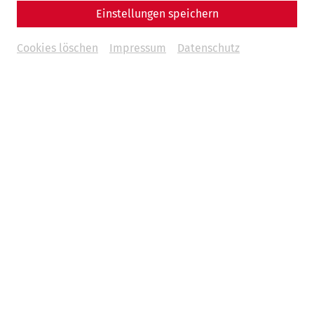
Beiträge
Einstellungen speichern
Militärstrategische Überlegungen zur Konzeption der
Cookies löschen
Impressum
Datenschutz
römischen Wachturmkette in Noricum. Eine Fallstudie aus
der Umgebung von Melk an der Donau und ein neues Indiz
für eine dortige Militärposition in der Antike
Harald Lehenbauer
Eine angebliche Zahnprothese und ein Zahnmodell vom
rätischen Limes und aus Carnuntum
Andreas Eder
Ausgrabungen und Funde