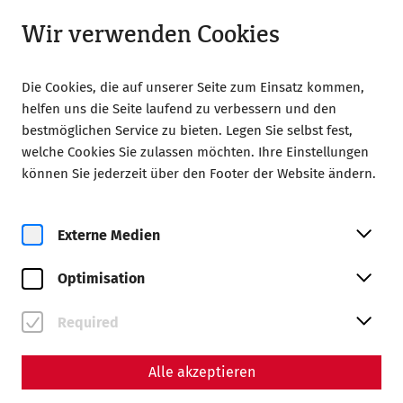
Geöffnet bis 18:00
LA
Wir verwenden Cookies
Die Cookies, die auf unserer Seite zum Einsatz kommen,
helfen uns die Seite laufend zu verbessern und den
bestmöglichen Service zu bieten. Legen Sie selbst fest,
welche Cookies Sie zulassen möchten. Ihre Einstellungen
Home
Collegium Carnuntinum
Publications
können Sie jederzeit über den Footer der Website ändern.
Yearbook 2021
Carnuntum Jahrbuch 2021
Externe Medien
Optimisation
ISBN 978-3-7001-9311-1
ISSN 1025-2320
Required
145 Seiten + LXI Seiten mit 61 Tafeln
Alle akzeptieren