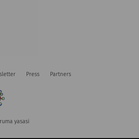
letter
Press
Partners
oruma yasasi