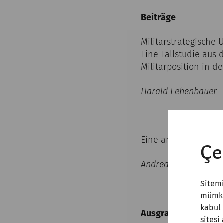
Beiträge
Militärstrategische
Eine Fallstudie aus
Militärposition in de
Harald Lehenbauer
Eine angebliche Za
Çe
Andreas Eder
Sitemi
mümkün
kabul 
Ausgrabungen und 
sitesi