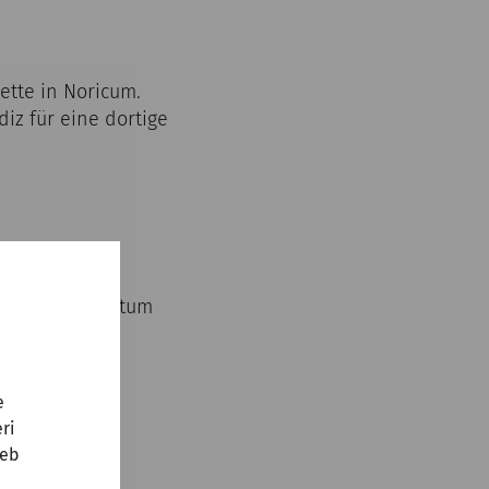
ette in Noricum.
iz für eine dortige
nd aus Carnuntum
e
ri
web