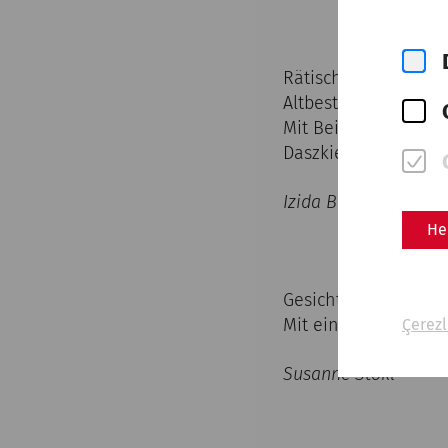
Rätische Ware und 
Altbestand und den 
Mit Beiträgen von R
Daszkiewicz und Ger
Izida Berger-Pavić
He
Gesichtsgefäße aus
Mit einem Anhang 
Çerezl
Susanne Stökl