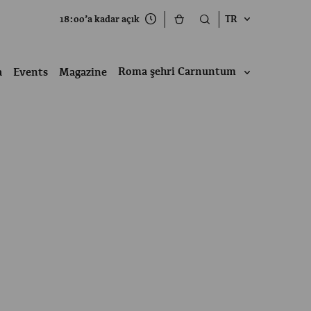
18:00’a kadar açık
TR
Roma şehri Carnuntum
a
Events
Magazine