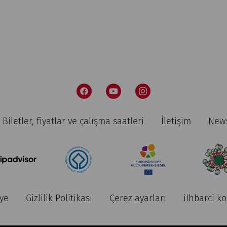
Biletler, fiyatlar ve çalışma saatleri
İletişim
News
ye
Gizlilik Politikası
Çerez ayarları
iIhbarci k