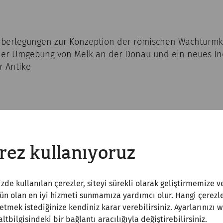
 Überlegungen zur Konzeption der römischen Wachturmk
 der Umgebung von Melk an der Donau und ein neues Ind
r Antike
hnprothese und ein Zahnmodell vom rätischen Limes u
rez kullanıyoruz
zde kullanılan çerezler, siteyi sürekli olarak geliştirmemize v
 olan en iyi hizmeti sunmamıza yardımcı olur. Hangi çerezle
etmek istediğinize kendiniz karar verebilirsiniz. Ayarlarınızı 
Funde
 altbilgisindeki bir bağlantı aracılığıyla değiştirebilirsiniz.