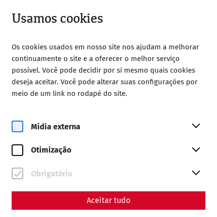
Aberto até 18:00
PT
Usamos cookies
Os cookies usados em nosso site nos ajudam a melhorar
continuamente o site e a oferecer o melhor serviço
possível. Você pode decidir por si mesmo quais cookies
deseja aceitar. Você pode alterar suas configurações por
Home
Sociedade dos Amigos de Carnuntum
meio de um link no rodapé do site.
Publications
Yearbook 2021
Carnuntum Jahrbuch 2021
Mídia externa
Otimização
ISBN 978-3-7001-9311-1
ISSN 1025-2320
Obrigatório
145 Seiten + LXI Seiten mit 61 Tafeln
Aceitar tudo