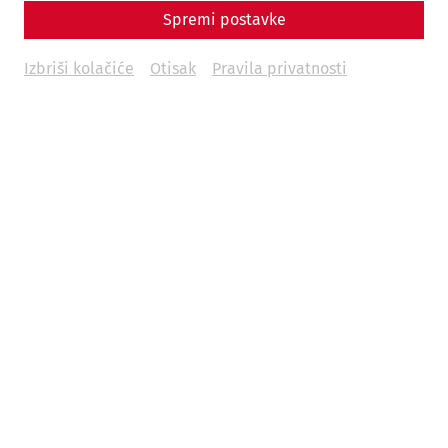
Beiträge
Spremi postavke
Militärstrategische Überlegungen zur Konzeption der
Izbriši kolačiće
Otisak
Pravila privatnosti
römischen Wachturmkette in Noricum. Eine Fallstudie aus
der Umgebung von Melk an der Donau und ein neues Indiz
für eine dortige Militärposition in der Antike
Harald Lehenbauer
Eine angebliche Zahnprothese und ein Zahnmodell vom
rätischen Limes und aus Carnuntum
Andreas Eder
Ausgrabungen und Funde