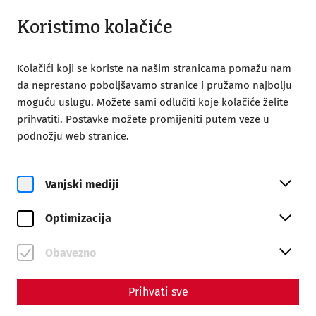
Otvori iz 09:00
HR
Koristimo kolačiće
Kolačići koji se koriste na našim stranicama pomažu nam
da neprestano poboljšavamo stranice i pružamo najbolju
moguću uslugu. Možete sami odlučiti koje kolačiće želite
prihvatiti. Postavke možete promijeniti putem veze u
Home
Društvo prijatelja Carnuntuma
podnožju web stranice.
Publications
Yearbook 2021
Carnuntum Jahrbuch 2021
Vanjski mediji
Optimizacija
ISBN 978-3-7001-9311-1
ISSN 1025-2320
Obavezno
145 Seiten + LXI Seiten mit 61 Tafeln
Prihvati sve