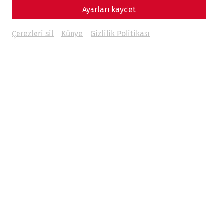
Ayarları kaydet
Çerezleri sil
Künye
Gizlilik Politikası
Science
140 years of the Society of Friends of
Carnuntum
museum
history
GFC
archaeology