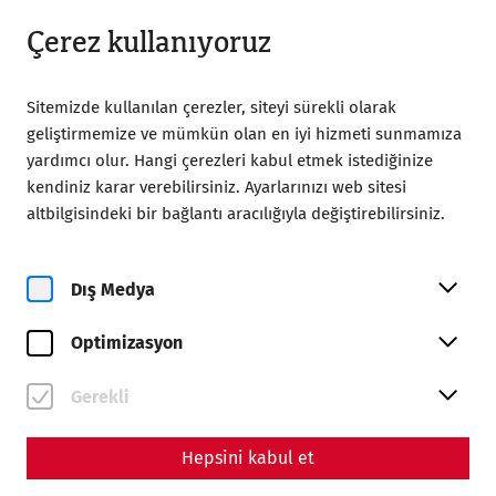
Kapalı
TR
Çerez kullanıyoruz
Sitemizde kullanılan çerezler, siteyi sürekli olarak
geliştirmemize ve mümkün olan en iyi hizmeti sunmamıza
yardımcı olur. Hangi çerezleri kabul etmek istediğinize
kendiniz karar verebilirsiniz. Ayarlarınızı web sitesi
altbilgisindeki bir bağlantı aracılığıyla değiştirebilirsiniz.
Magazine overview
Dış Medya
Magazin
Optimizasyon
Articles with the tag #GFC
Gerekli
Hepsini kabul et