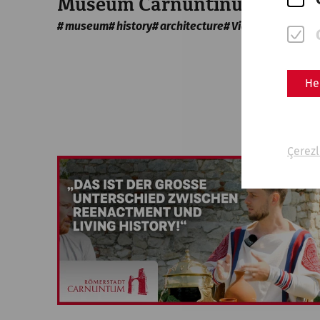
Museum Carnuntinum
museum
history
architecture
Videocast
He
Çerezl