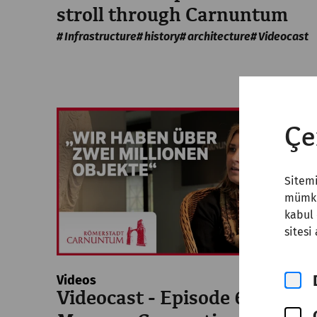
stroll through Carnuntum
Infrastructure
history
architecture
Videocast
Çe
Sitemi
mümkün
kabul 
sitesi
Videos
Videocast - Episode 6: The