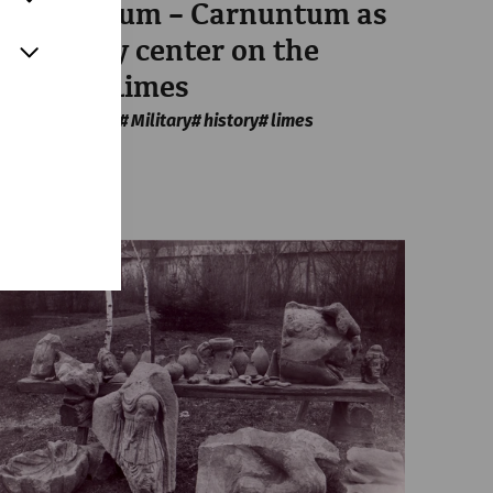
Para bellum – Carnuntum as
a military center on the
Danube Limes
Infrastructure
Military
history
limes