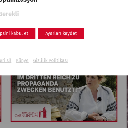
Memories for the future:
Gerekli
Carnuntum research in the
postwar period
psini kabul et
Ayarları kaydet
history
archaeology
research
eri sil
Künye
Gizlilik Politikası