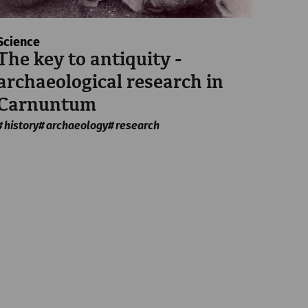
Science
The key to antiquity -
archaeological research in
Carnuntum
history
archaeology
research