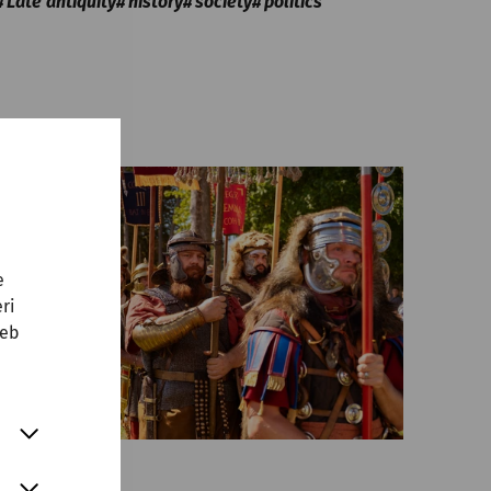
Late antiquity
history
society
politics
e
ri
web
Science