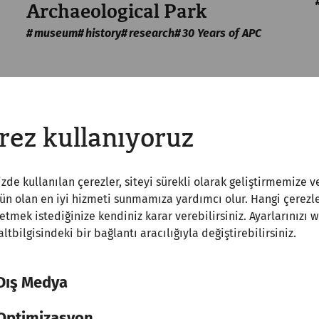
Archaeological Park
museum
history
research
30 Years of APC
rez kullanıyoruz
zde kullanılan çerezler, siteyi sürekli olarak geliştirmemize v
 olan en iyi hizmeti sunmamıza yardımcı olur. Hangi çerezle
etmek istediğinize kendiniz karar verebilirsiniz. Ayarlarınızı 
 altbilgisindeki bir bağlantı aracılığıyla değiştirebilirsiniz.
Dış Medya
Optimizasyon
Science