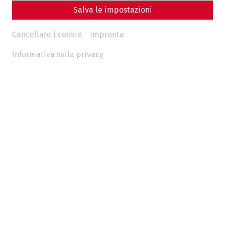
Salva le impostazioni
Cancellare i cookie
Impronta
Informativa sulla privacy
Science
140 years of the Society of Friends of
Carnuntum
museum
history
GFC
archaeology