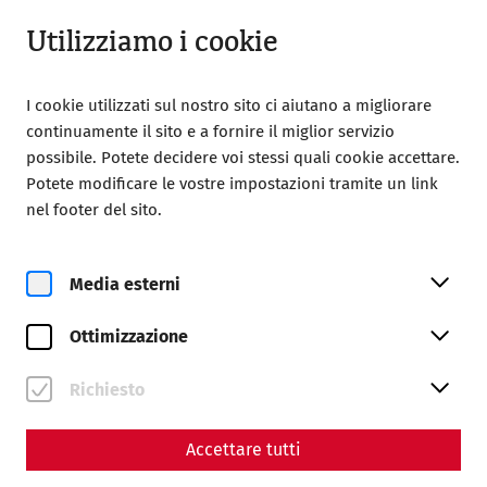
Aperto fino a 18:00
IT
Utilizziamo i cookie
I cookie utilizzati sul nostro sito ci aiutano a migliorare
continuamente il sito e a fornire il miglior servizio
possibile. Potete decidere voi stessi quali cookie accettare.
Potete modificare le vostre impostazioni tramite un link
nel footer del sito.
Magazine overview
Media esterni
Rivista
Ottimizzazione
Articles with the tag #GFC
Richiesto
Accettare tutti