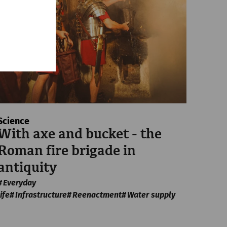
Science
With axe and bucket - the
Roman fire brigade in
antiquity
Everyday
life
Infrastructure
Reenactment
Water supply