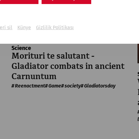
eri sil
Künye
Gizlilik Politikası
Science
Morituri te salutant -
Gladiator combats in ancient
Carnuntum
Reenactment
Game
society
Gladiatorsday