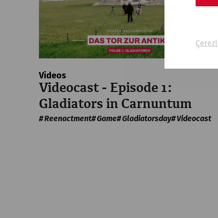
Çerezl
Videos
Videocast - Episode 1:
Gladiators in Carnuntum
Reenactment
Game
Gladiatorsday
Videocast