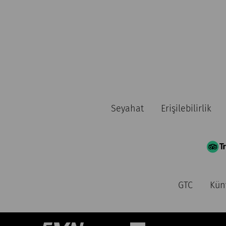
Seyahat
Erişilebilirlik
GTC
Kün