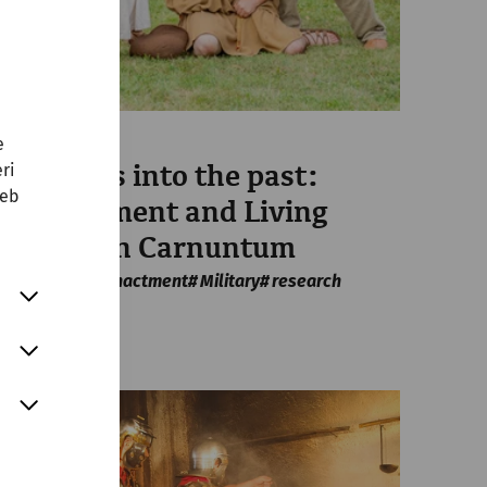
e
Science
ri
Forwards into the past:
web
Reenactment and Living
History in Carnuntum
Housing
Reenactment
Military
research