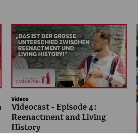
Videos
n
Videocast - Episode 4:
Reenactment and Living
History
Reenactment
history
Videocast