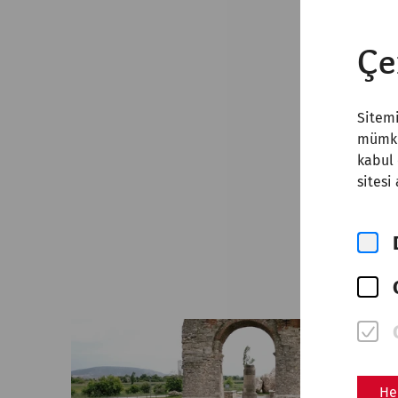
Çe
Sitemi
mümkün
kabul 
sitesi
He