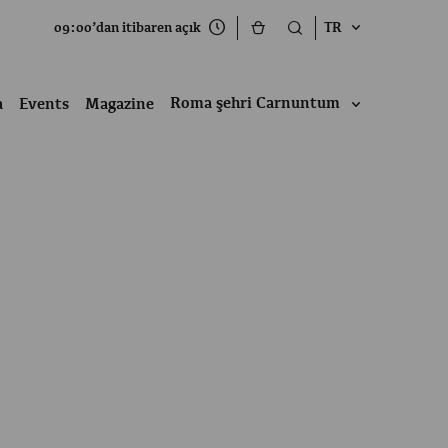
09:00’dan itibaren açık
TR
Roma şehri Carnuntum
a
Events
Magazine