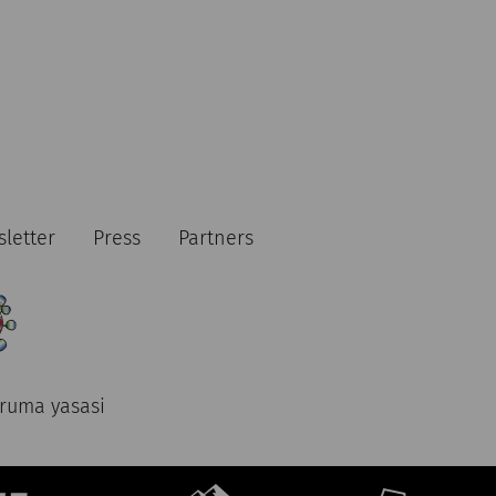
letter
Press
Partners
oruma yasasi