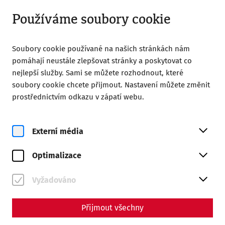
Zavřeno
CS
Používáme soubory cookie
Soubory cookie používané na našich stránkách nám
pomáhají neustále zlepšovat stránky a poskytovat co
nejlepší služby. Sami se můžete rozhodnout, které
soubory cookie chcete přijmout. Nastavení můžete změnit
Home
Římské město Carnuntum
prostřednictvím odkazu v zápatí webu.
Římské město Carnuntum
Římské město Carnuntum
Externí média
Carnuntum bylo od 1. do 4. století n. l. významnou římskou
Optimalizace
metropolí na hranici Římské říše. Díky své vojensky
důležité poloze (ochrana hranic) a díky blízkosti hlavních
Vyžadováno
obchodních cest se město Carnuntum stalo hlavním
městem provincie Horní Panonie se zhruba 50 000
obyvateli.
Přijmout všechny