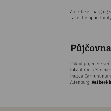
An e-bike charging s
Take the opportunity
Půjčovna
Pokud přijedete veř
lokalit římského měs
muzea Carnuntinum 
Altenburg.
Veškeré i