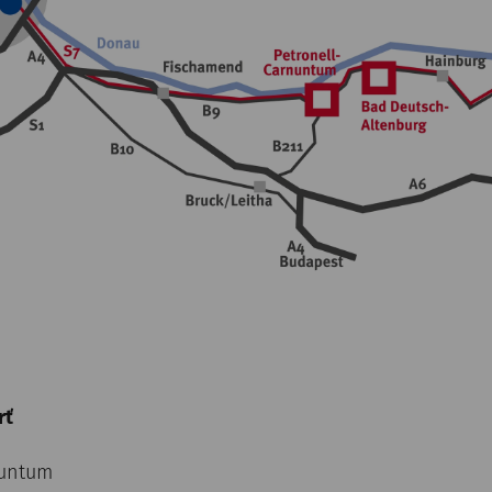
rť
nuntum