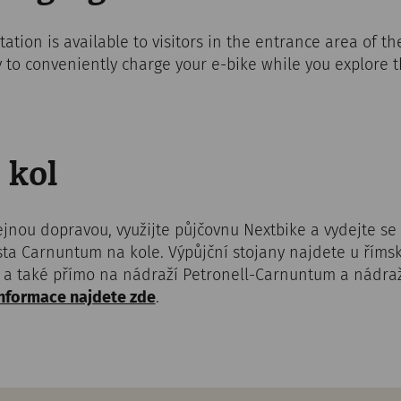
tation is available to visitors in the entrance area of 
 to conveniently charge your e-bike while you explore th
 kol
ejnou dopravou, využijte půjčovnu Nextbike a vydejte s
ta Carnuntum na kole. Výpůjční stojany najdete u římské
a také přímo na nádraží Petronell-Carnuntum a nádraž
nformace najdete zde
.