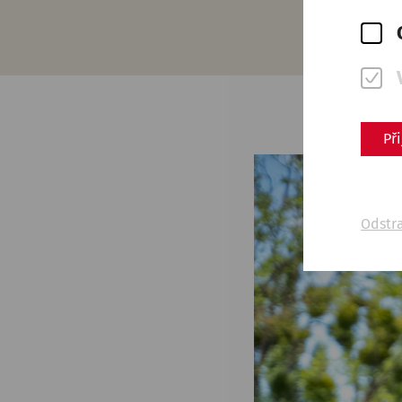
Př
Odstr