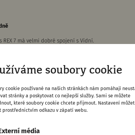
ídně
 REX 7 má velmi dobré spojení s Vídní.
ny a o víkendech ze stanice Wien Mitte – Landstraße k
(dle denní doby) ve směru Wolfsthal. Doba jízdy 45 min
užíváme soubory cookie
je to do římské městské čtvrti 15 minut chůze, cesta je
odjíždějí z nádraží Petronell-Carnuntum rovněž každých
ry cookie používané na našich stránkách nám pomáhají neust
denní doby).
vat stránky a poskytovat co nejlepší služby. Sami se můžete
nout, které soubory cookie chcete přijmout. Nastavení může
ea Carnuntinum, vystupte ve stanici Bad Deutsch-Alten
 prostřednictvím odkazu v zápatí webu.
nut.
aktuálním dobám odjezdů najdete v jízdním řádu ÖBB n
Externí média