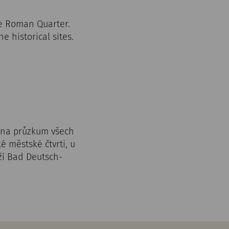
the Roman Quarter.
e historical sites.
e na průzkum všech
 městské čtvrti, u
í Bad Deutsch-