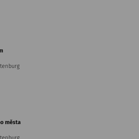
m
ltenburg
ho města
ltenburg