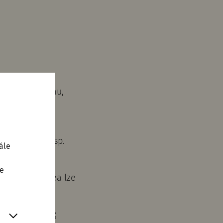
aždou půlhodinu,
ut. Z nádraží
 značená.
 30 minut, resp.
ále
te
burg. Do muzea lze
a
www.oebb.at