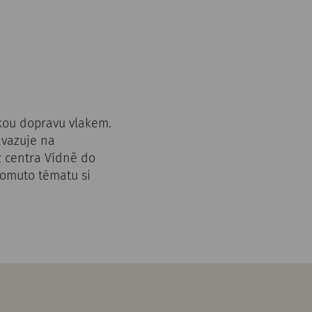
ckou dopravu vlakem.
avazuje na
z centra Vídně do
tomuto tématu si