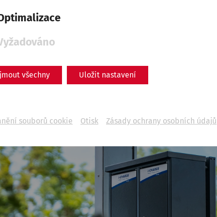
Optimalizace
Vyžadováno
ijmout všechny
Uložit nastavení
anění souborů cookie
Otisk
Zásady ochrany osobních údajů