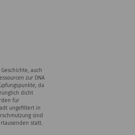
 Geschichte, auch
Ressourcen zur DNA
nüpfungspunkte, da
ünglich dicht
rden für
t ungefiltert in
erschmutzung sind
rtausenden statt.