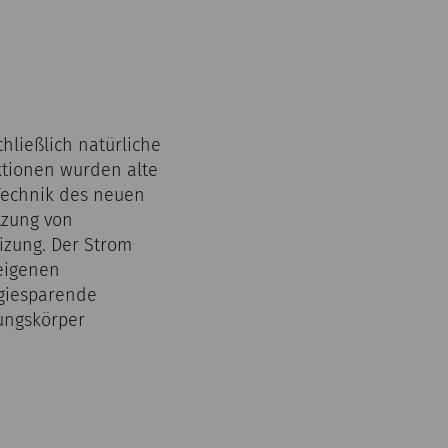
ließlich natürliche
ktionen wurden alte
Technik des neuen
tzung von
izung. Der Strom
eigenen
rgiesparende
tungskörper