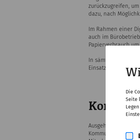
zurückzugreifen, um
dazu, nach Möglichke
Im Rahmen einer Dig
auch im Bürobetrieb
Papierverbrauch um
In sämtlichen öffe
Einsatz, um den Was
Wi
Die Co
Seite 
Kommuni
Legen 
Einste
Ausgehend von unser
Kommunikations- un