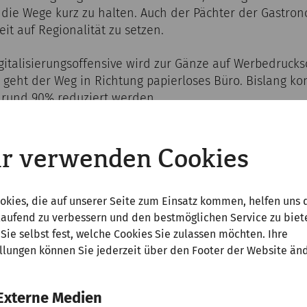
 die Wege kurz zu halten. Auch der Pächter der Gastro
it auf Regionalität zu setzen.
italisierungsoffensive wird zur Gänze auf Werbedrucks
 geht der Weg in Richtung papierloses Büro. Bislang ko
 rund 90% reduziert werden.
ntlichen Sanitärbereichen kommen sensorbetriebene W
serverbrauch zu optimieren.
r verwenden Cookies
okies, die auf unserer Seite zum Einsatz kommen, helfen uns 
laufend zu verbessern und den bestmöglichen Service zu biet
kation
Sie selbst fest, welche Cookies Sie zulassen möchten. Ihre
llungen können Sie jederzeit über den Footer der Website än
em bisherigen Selbstverständnis ist es für die Zukunft 
d Schulungsmaßnahmen sowohl Besucherinnen und Be
Externe Medien