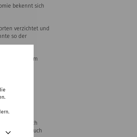
nomie bekennt sich
orten verzichtet und
nnte so der
asserhähne zum
die
en.
dern.
das Ziel, durch
sucher, als auch