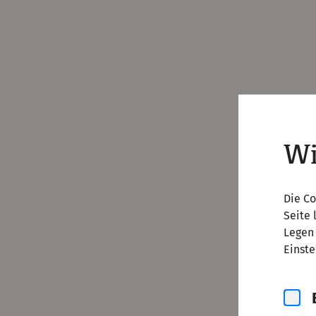
Wi
Die Co
Seite 
Legen 
Einste