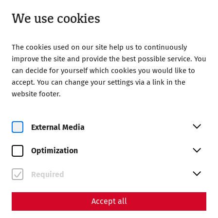
Open from 08:00
EN
We use cookies
The cookies used on our site help us to continuously
improve the site and provide the best possible service. You
can decide for yourself which cookies you would like to
accept. You can change your settings via a link in the
Home
Society of Friends of Carnuntum
website footer.
Lectures and excursions
Archive
BESTATTUNGSSITTEN UND BEVÖLKERUNGSSTRUKTUR IM
HINTERLAND CARNUNTUMS
External Media
BESTATTUNGSSITTEN UND
Optimization
BEVÖLKERUNGSSTRUKTUR IM
HINTERLAND CARNUNTUMS
Required
DIE GRÄBERFELDER LEITHAPRODERSDORF UND
Accept all
POTZNEUSIEDL