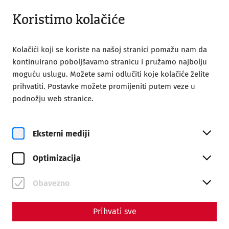
Otvoreno do 18:00
BS
Koristimo kolačiće
Kolačići koji se koriste na našoj stranici pomažu nam da
kontinuirano poboljšavamo stranicu i pružamo najbolju
moguću uslugu. Možete sami odlučiti koje kolačiće želite
prihvatiti. Postavke možete promijeniti putem veze u
Home
Events
podnožju web stranice.
Events
Eksterni mediji
Optimizacija
Obavezno
Prihvati sve