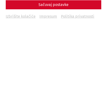
Sačuvaj postavke
Izbrišite kolačiće
Impresum
Politika privatnosti
2026
Römische Soirée