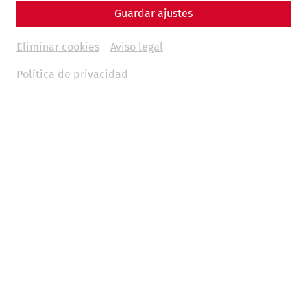
Guardar ajustes
Eliminar cookies
Aviso legal
Política de privacidad
Science
Living with the Garbage? Recycling,
Waste, and Everyday Life in Ancient
Rome
Hygiene
museum
environment
society