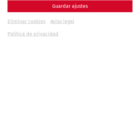
Guardar ajustes
Eliminar cookies
Aviso legal
Política de privacidad
Science
Living with the Garbage? Recycling,
Waste, and Everyday Life in Ancient
Rome
Hygiene
museum
environment
society