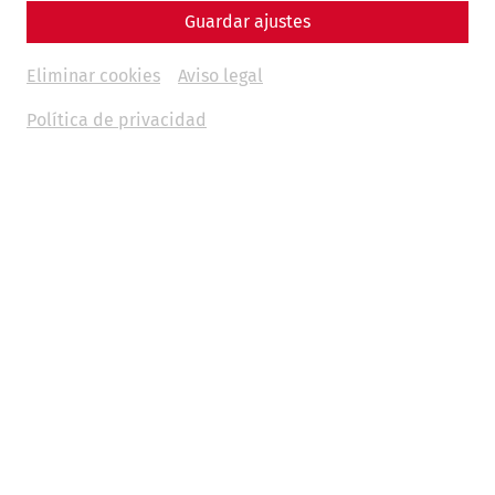
Guardar ajustes
Eliminar cookies
Aviso legal
Política de privacidad
Videos
Videocast – Episode 13: Lucius' House
archaeology
research
Videocast