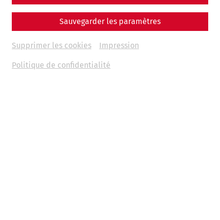
Sauvegarder les paramètres
Neues aus Carnuntum ‒ Grabung im Amphitheater
Priv. Doz. Dr. Andreas Konecny
Supprimer les cookies
Impression
Politique de confidentialité
Carnuntum 333 ‒ Festival der Spätantike
Dr. Markus Wachter
Kinder führen Kinder
Dr. Marion Großmann
„Der Adler Roms – Carnuntum und die Armee der
Caesaren“ Ausstellung im Museum Carnuntinum
HR Dr. Christa Farka und Dr. Eduard Pollhammer