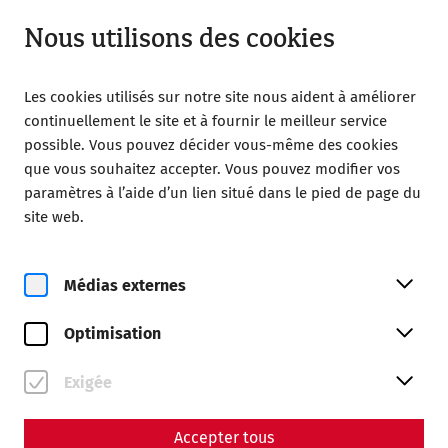
Ouvert jusqu’à 18:00
FR
Nous utilisons des cookies
Les cookies utilisés sur notre site nous aident à améliorer
continuellement le site et à fournir le meilleur service
possible. Vous pouvez décider vous-même des cookies
que vous souhaitez accepter. Vous pouvez modifier vos
Home
La Société des amis de Carnuntum
paramètres à l’aide d’un lien situé dans le pied de page du
Publications
site web.
Acta Carnuntina 7/1/2017
Médias externes
ISSN 2224-0802
92 Seiten
Optimisation
Exigée
Beiträge
Accepter tous