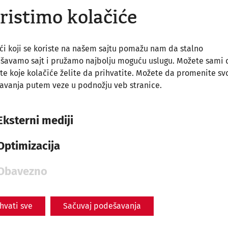
ristimo kolačiće
a und Dr. Eduard Pollhammer
ći koji se koriste na našem sajtu pomažu nam da stalno
jšavamo sajt i pružamo najbolju moguću uslugu. Možete sami 
welt am Römerbergwerk Meurin
te koje kolačiće želite da prihvatite. Možete da promenite sv
avanja putem veze u podnožju veb stranice.
Eksterni mediji
ner Rochusmarkt
Optimizacija
er und Dr. Kristina Adler-Wölfl
Obavezno
rnuntum
ihvati sve
Sačuvaj podešavanja
r und Dr. Markus Wachter