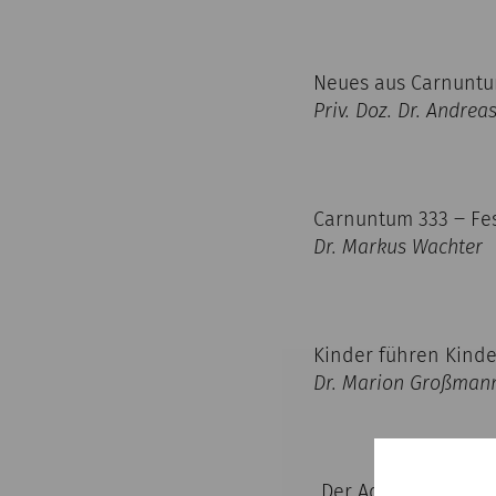
Neues aus Carnuntu
Priv. Doz. Dr. Andrea
Carnuntum 333 ‒ Fes
Dr. Markus Wachter
Kinder führen Kinde
Dr. Marion Großman
„Der Adler Roms – 