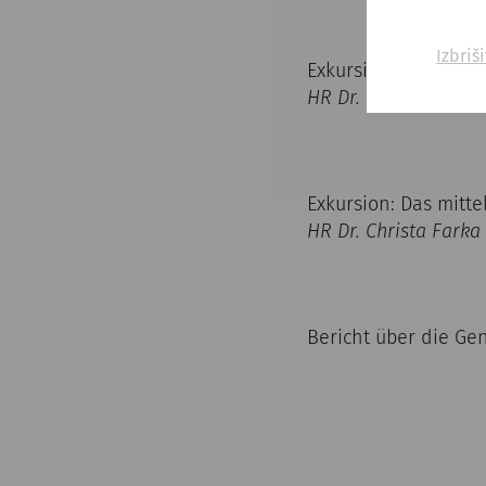
Izbriš
Exkursion: Eggenbur
HR Dr. Christa Farka
Exkursion: Das mitte
HR Dr. Christa Farka 
Bericht über die Ge