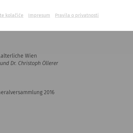
ite kolačiće
Impresum
Pravila o privatnosti
g Krahuletzmuseum und Stift Altenburg
lalterliche Wien
und Dr. Christoph Öllerer
neralversammlung 2016