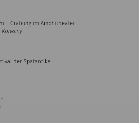
m ‒ Grabung im Amphitheater
s Konecny
tival der Spätantike
r
n
Carnuntum und die Armee der Caesaren“ Ausstellung i