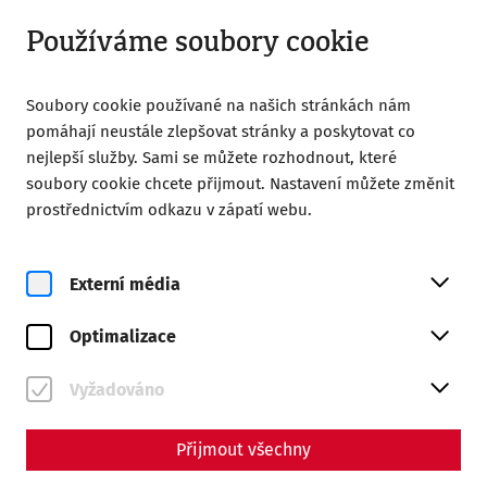
Zavřeno
CS
Používáme soubory cookie
Soubory cookie používané na našich stránkách nám
pomáhají neustále zlepšovat stránky a poskytovat co
nejlepší služby. Sami se můžete rozhodnout, které
soubory cookie chcete přijmout. Nastavení můžete změnit
Home
prostřednictvím odkazu v zápatí webu.
Společnost přátel římského města Carnuntum
Publications
Externí média
Acta Carnuntina 7/1/2017
Optimalizace
ISSN 2224-0802
92 Seiten
Vyžadováno
Přijmout všechny
Beiträge