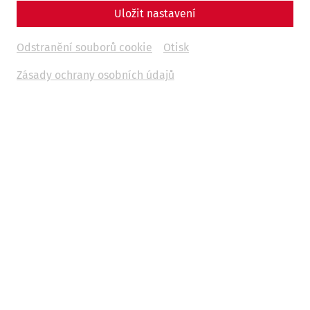
Uložit nastavení
Odstranění souborů cookie
Otisk
Neues aus Carnuntum ‒ Grabung im Amphitheater
Priv. Doz. Dr. Andreas Konecny
Zásady ochrany osobních údajů
Carnuntum 333 ‒ Festival der Spätantike
Dr. Markus Wachter
Kinder führen Kinder
Dr. Marion Großmann
„Der Adler Roms – Carnuntum und die Armee der
Caesaren“ Ausstellung im Museum Carnuntinum