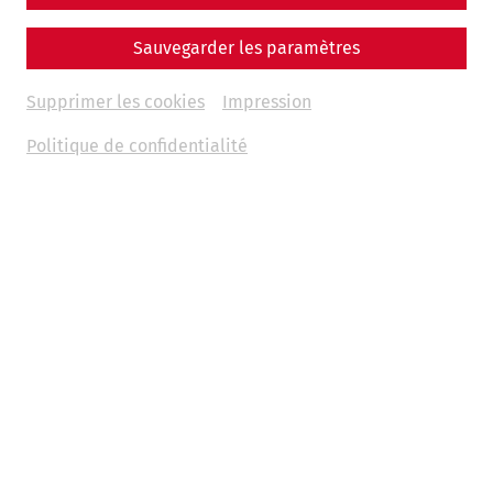
architecture
leisure
archaeology
30 Years of APC
Sauvegarder les paramètres
23.04.2026
Supprimer les cookies
Impression
Politique de confidentialité