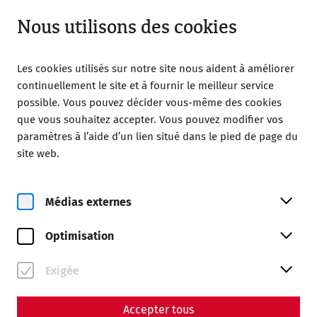
Ouvert à partir de 09:00
FR
Nous utilisons des cookies
Les cookies utilisés sur notre site nous aident à améliorer
continuellement le site et à fournir le meilleur service
possible. Vous pouvez décider vous-même des cookies
que vous souhaitez accepter. Vous pouvez modifier vos
Home
Magazine
paramètres à l’aide d’un lien situé dans le pied de page du
Rediscovering Lost Colors: Wall and Ceiling Paintings from
site web.
Carnuntum
Science
Médias externes
Rediscovering Lost Colors:
Optimisation
Wall and Ceiling Paintings
from Carnuntum
Exigée
By Nisa Iduna Kirchengast - Editors: Daniel Kunc,
Accepter tous
Thomas Mauerhofer, Anna-Maria Grohs