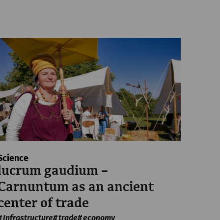
Science
lucrum gaudium –
Carnuntum as an ancient
center of trade
Infrastructure
trade
economy