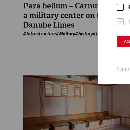
Para bellum – Carnuntum as
a military center on the
Danube Limes
Infrastructure
Military
history
limes
Ac
Suppr