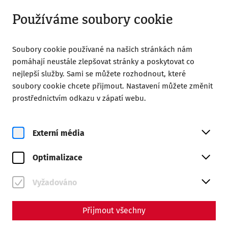
Otevřít od 09:00
CS
Používáme soubory cookie
Soubory cookie používané na našich stránkách nám
pomáhají neustále zlepšovat stránky a poskytovat co
nejlepší služby. Sami se můžete rozhodnout, které
soubory cookie chcete přijmout. Nastavení můžete změnit
prostřednictvím odkazu v zápatí webu.
Magazine overview
Externí média
Magazine
Optimalizace
Articles with the tag
#Infrastructure
Vyžadováno
Přijmout všechny