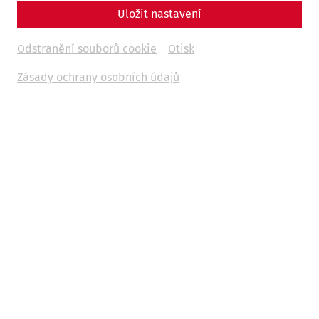
Uložit nastavení
Odstranění souborů cookie
Otisk
Zásady ochrany osobních údajů
Videos
Videocast – Episode 12: A stroll
through Carnuntum