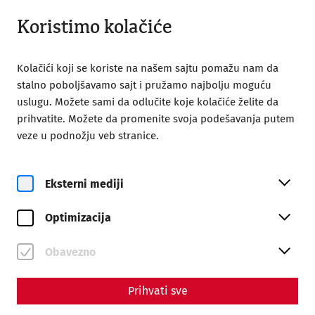
Otvoreno od 09:00
SR
Koristimo kolačiće
Kolačići koji se koriste na našem sajtu pomažu nam da
stalno poboljšavamo sajt i pružamo najbolju moguću
uslugu. Možete sami da odlučite koje kolačiće želite da
prihvatite. Možete da promenite svoja podešavanja putem
veze u podnožju veb stranice.
Magazine overview
Eksterni mediji
Magazine
Optimizacija
Articles with the tag
#Infrastructure
Obavezno
Prihvati sve