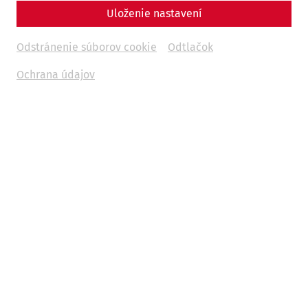
Uloženie nastavení
Odstránenie súborov cookie
Odtlačok
Ochrana údajov
Videos
Videocast – Episode 12: A stroll
through Carnuntum