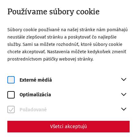
Otvorené do 18:00
SK
Používame súbory cookie
Súbory cookie používané na našej stránke nám pomáhajú
neustále zlepšovať stránku a poskytovať čo najlepšie
služby. Sami sa môžete rozhodnúť, ktoré súbory cookie
chcete akceptovať. Nastavenia môžete kedykoľvek zmeniť
prostredníctvom pätičky webovej stránky.
Magazine overview
Externé médiá
Magazín
Optimalizácia
Articles with the tag
#Infrastructure
Požadované
Všetci akceptujú