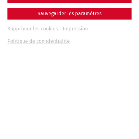
Sauvegarder les paramètres
Supprimer les cookies
Impression
Politique de confidentialité
Horaires d'ouverture
du 14 mars au 15 novembre 2026 | tous les jours 9h-17 h