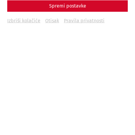
Spremi postavke
Everyday life
society
calender
love
Izbriši kolačiće
Otisak
Pravila privatnosti
02.02.2026