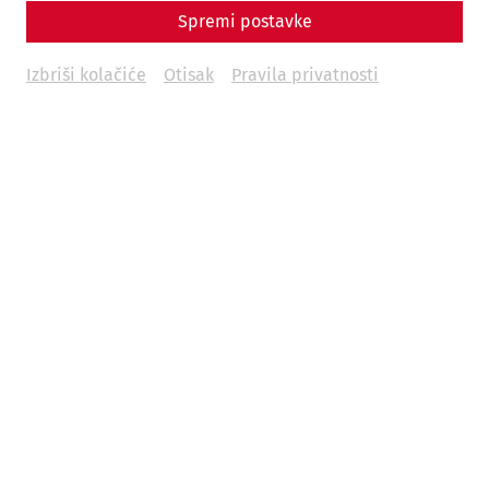
Spremi postavke
Infrastructure
Military
history
limes
Izbriši kolačiće
Otisak
Pravila privatnosti
Nowadays, reports of war in Europe and other parts of the