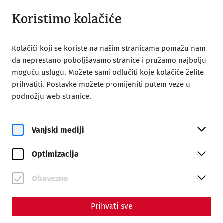
Otvoreno do 18:00
HR
Koristimo kolačiće
Kolačići koji se koriste na našim stranicama pomažu nam
da neprestano poboljšavamo stranice i pružamo najbolju
moguću uslugu. Možete sami odlučiti koje kolačiće želite
prihvatiti. Postavke možete promijeniti putem veze u
Home
podnožju web stranice.
Para bellum – Carnuntum as a military center on the
Danube Limes
Vanjski mediji
Science
Para bellum – Carnuntum as
Optimizacija
a military center on the
Obavezno
Danube Limes
Prihvati sve
By Nisa Iduna Kirchengast - Editors: Daniel Kunc,
Thomas Mauerhofer