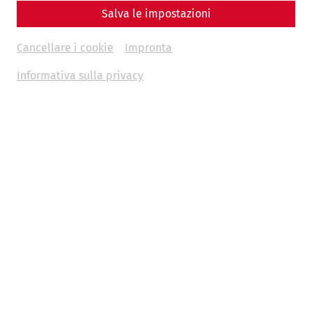
Salva le impostazioni
Infrastructure
Military
history
limes
Cancellare i cookie
Impronta
Informativa sulla privacy
Nowadays, reports of war in Europe and other parts of the