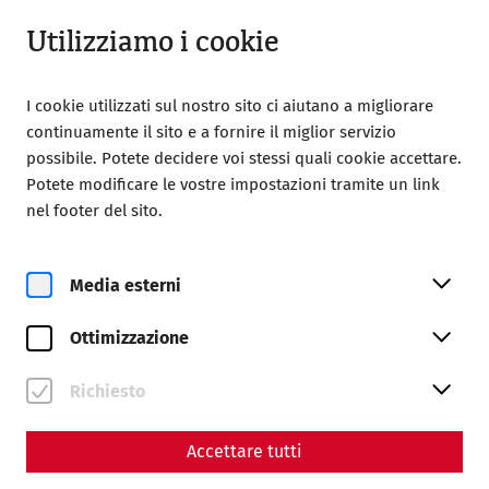
Aperto fino a 18:00
IT
Utilizziamo i cookie
I cookie utilizzati sul nostro sito ci aiutano a migliorare
continuamente il sito e a fornire il miglior servizio
possibile. Potete decidere voi stessi quali cookie accettare.
Potete modificare le vostre impostazioni tramite un link
Home
Magazine
nel footer del sito.
Para bellum – Carnuntum as a military center on the
Danube Limes
Media esterni
Science
Para bellum – Carnuntum as
Ottimizzazione
a military center on the
Richiesto
Danube Limes
Accettare tutti
By Nisa Iduna Kirchengast - Editors: Daniel Kunc,
Thomas Mauerhofer