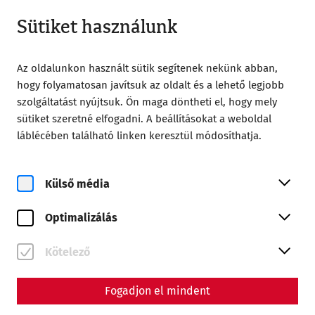
Nyitva a 09:00
HU
Sütiket használunk
Az oldalunkon használt sütik segítenek nekünk abban,
hogy folyamatosan javítsuk az oldalt és a lehető legjobb
szolgáltatást nyújtsuk. Ön maga döntheti el, hogy mely
sütiket szeretné elfogadni. A beállításokat a weboldal
Home
Magazin
láblécében található linken keresztül módosíthatja.
Para bellum – Carnuntum as a military center on the
Danube Limes
Külső média
Science
Para bellum – Carnuntum as
Optimalizálás
a military center on the
Kötelező
Danube Limes
Fogadjon el mindent
By Nisa Iduna Kirchengast - Editors: Daniel Kunc,
Thomas Mauerhofer