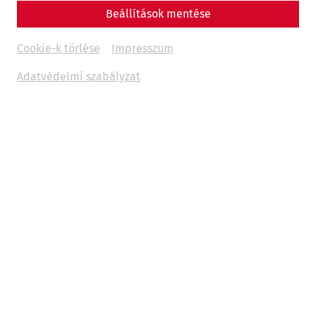
Beállítások mentése
Infrastructure
Military
history
limes
Cookie-k törlése
Impresszum
Adatvédelmi szabályzat
Nowadays, reports of war in Europe and other parts of the