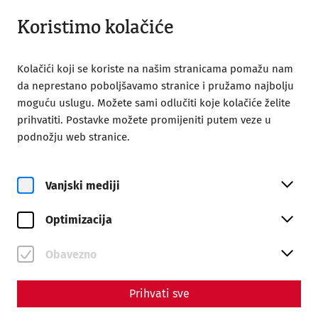
Otvori iz 09:00
HR
Koristimo kolačiće
Kolačići koji se koriste na našim stranicama pomažu nam
da neprestano poboljšavamo stranice i pružamo najbolju
moguću uslugu. Možete sami odlučiti koje kolačiće želite
prihvatiti. Postavke možete promijeniti putem veze u
podnožju web stranice.
Magazine overview
Vanjski mediji
Magazin
Optimizacija
Articles with the tag
#Housing
Obavezno
Prihvati sve