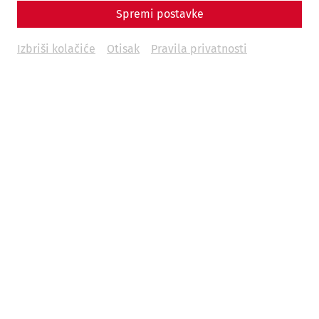
Spremi postavke
Izbriši kolačiće
Otisak
Pravila privatnosti
Science
20 Years of the House of Lucius – From
Wall Ruins to a Roman Residence
Housing
archaeology
research
30 Years of APC