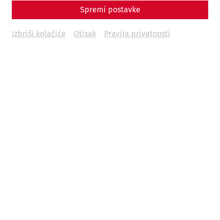
Spremi postavke
Izbriši kolačiće
Otisak
Pravila privatnosti
Science
Come sweet death - The cemeteries of
Carnuntum
Religion
Death
society