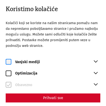
Otvori iz 09:00
HR
Koristimo kolačiće
Kolačići koji se koriste na našim stranicama pomažu nam
da neprestano poboljšavamo stranice i pružamo najbolju
moguću uslugu. Možete sami odlučiti koje kolačiće želite
prihvatiti. Postavke možete promijeniti putem veze u
podnožju web stranice.
Magazine overview
Vanjski mediji
Magazin
Optimizacija
Articles with the tag #Death
Obavezno
Prihvati sve