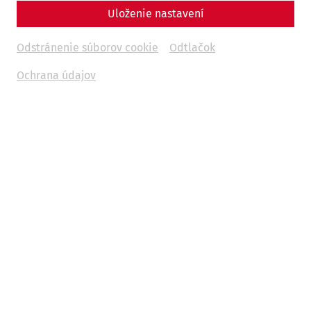
Uloženie nastavení
Odstránenie súborov cookie
Odtlačok
Ochrana údajov
Science
20 Years of the House of Lucius – From
Wall Ruins to a Roman Residence
Housing
archaeology
research
30 Years of APC