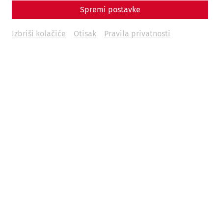
Spremi postavke
€
16
Izbriši kolačiće
Otisak
Pravila privatnosti
Weitere Termine