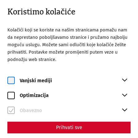
Zatvoreno
HR
Koristimo kolačiće
Kolačići koji se koriste na našim stranicama pomažu nam
da neprestano poboljšavamo stranice i pružamo najbolju
moguću uslugu. Možete sami odlučiti koje kolačiće želite
prihvatiti. Postavke možete promijeniti putem veze u
Home
Römerfest
podnožju web stranice.
Vanjski mediji
Optimizacija
su, 5. rujan
Römerfest
Obavezno
On September 5 and 6, 2026
Prihvati sve
Rezervirajte ulaznice