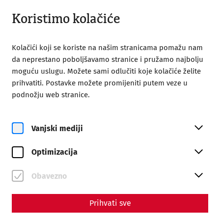
Otvoreno do 18:00
HR
Koristimo kolačiće
Kolačići koji se koriste na našim stranicama pomažu nam
da neprestano poboljšavamo stranice i pružamo najbolju
moguću uslugu. Možete sami odlučiti koje kolačiće želite
prihvatiti. Postavke možete promijeniti putem veze u
podnožju web stranice.
Magazine overview
Vanjski mediji
Magazin
Optimizacija
Articles with the tag
#recent
Obavezno
Prihvati sve