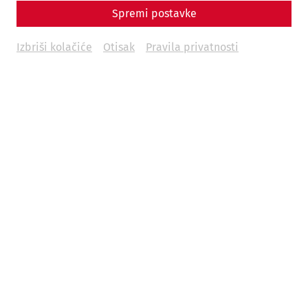
Spremi postavke
Izbriši kolačiće
Otisak
Pravila privatnosti
Science
Bridging Borders, Connecting
Histories: The ROMAN LEGACY
Project
Danube
recent
limes
world heritage