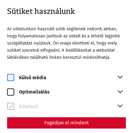
Zárt
HU
Sütiket használunk
Az oldalunkon használt sütik segítenek nekünk abban,
hogy folyamatosan javítsuk az oldalt és a lehető legjobb
szolgáltatást nyújtsuk. Ön maga döntheti el, hogy mely
sütiket szeretné elfogadni. A beállításokat a weboldal
Home
Carnuntum Baráti Társaság
Publications
láblécében található linken keresztül módosíthatja.
Yearbook 2020
Carnuntum Jahrbuch 2020
Külső média
Optimalizálás
ISBN 978-3-7001-8998-5
ISSN 1025-2320
Kötelező
170 Seiten + LXXV Seiten mit 75 Tafeln
Fogadjon el mindent