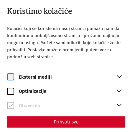
Otvoreno do 18:00
BS
Koristimo kolačiće
Kolačići koji se koriste na našoj stranici pomažu nam da
kontinuirano poboljšavamo stranicu i pružamo najbolju
moguću uslugu. Možete sami odlučiti koje kolačiće želite
prihvatiti. Postavke možete promijeniti putem veze u
Home
Society of Friends of Carnuntum
podnožju web stranice.
Publications
Yearbook 2020
Carnuntum Jahrbuch 2020
Eksterni mediji
Optimizacija
ISBN 978-3-7001-8998-5
ISSN 1025-2320
Obavezno
170 Seiten + LXXV Seiten mit 75 Tafeln
Prihvati sve